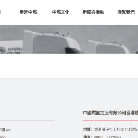
頁
走進中燃
中燃文化
新聞與活動
聯繫我們
中國燃氣控股有限公司香港
地址
：香港灣仔告士打道 151號安盛
樓 4A
傳真
：00852 - 28770633