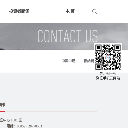
投資者關係
中/
繁
中文版
繁体版
中國中燃
招納賢士
亲，扫一扫
浏览手机云网站
總部
中心 1601 室
電話
：00852 - 28770633