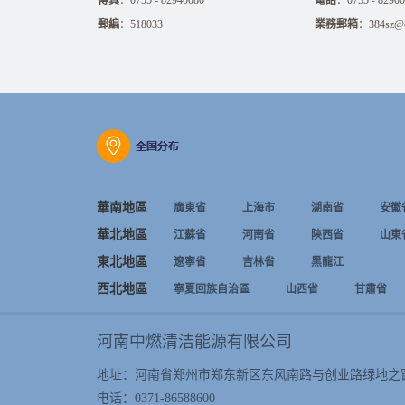
傳真
：0755 - 82940080
電話
：0755 - 8290
郵編
：518033
業務郵箱
：384sz@ch
華南地區
廣東省
上海市
湖南省
安徽
華北地區
江蘇省
河南省
陝西省
山東
東北地區
遼寧省
吉林省
黑龍江
西北地區
寧夏回族自治區
山西省
甘肅省
河南中燃清洁能源有限公司
地址：河南省郑州市郑东新区东风南路与创业路绿地之
电话：0371-86588600