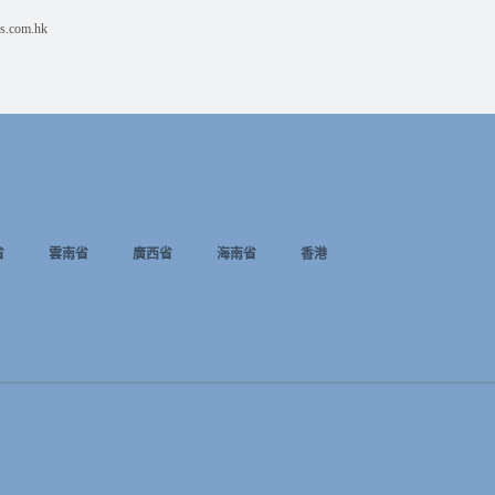
s.com.hk
省
雲南省
廣西省
海南省
香港