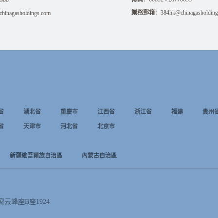
0900
業務郵箱
：
384hk@chinagasholding
inagasholdings.com
省
湖北省
重慶市
江西省
浙江省
福建
貴州
省
天津市
河北省
北京市
新疆維吾爾族自治區
內蒙古自治區
窗云峰座B座1924