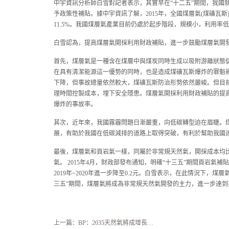
中宇資訊分析師白雪對記者表示，其實早在“十二五”期間，我國
予政策性補貼。據中宇資訊了解，2015年，全國煤層氣(煤礦瓦斯)
11.5%。我國煤層氣產業目前仍處於起步階段，規模小，利用率
白雪認為，提高煤層氣開採利用財政補貼，進一步鼓勵煤層氣開
首先，煤層氣是一種含在煤層中與煤炭同時生成以吸附游離狀態
在具有清潔能源這一優勢的同時，也是造成煤礦瓦斯爆炸的罪魁
下降，但事故總量依然較大，煤礦瓦斯防治形勢依然嚴峻。但目
理時間控製成本，埋下安全隱患。煤層氣開採利用財政補貼的提
爆炸的事故率。
其次，近年來，我國霧霾問題日漸嚴重，向低碳轉型迫在眉睫。
展，有助於我國在低碳減排的道路上取得突破，有利於幫助我國達
最後，煤層氣和頁岩氣一樣，同屬於非常規天然氣，開採成本均
氣。 2015年4月，財政部發布通知，明確“十三五”期間頁岩氣補貼標
2019年~2020年進一步降至0.2元。白雪表示，在此情況下，
三五”期間，煤層氣將成為非常規天然氣開發的主力，進一步達
上一篇：
BP：2035天然氣將成增長最快化石燃料