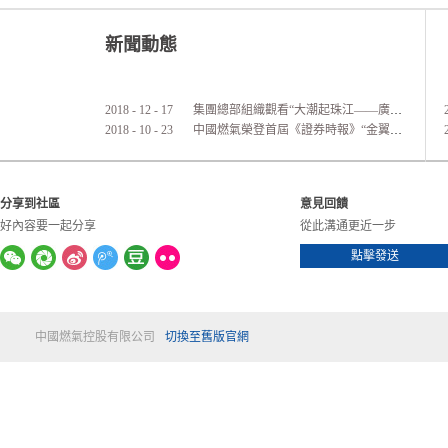
新聞動態
2018
-
12
-
17
集團總部組織觀看“大潮起珠江——廣東改革開放40周年展覽”活動
2018
-
10
-
23
中國燃氣榮登首屆《證券時報》“金翼獎”港股通公司價值實力榜
分享到社區
意見回饋
好內容要一起分享
從此溝通更近一步
點擊發送
中國燃氣控股有限公司
切換至舊版官網