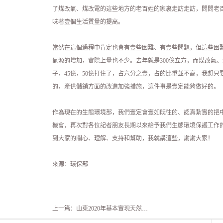
了煤改氣、煤改電的這些地方的老百姓的家裏走訪走訪，問問老
味著壹個生活質量的提高。
當然在這個過程中肯定也會有壹些困難、有壹些問題，但這些困
氣源的增加，實際上量也不少。去年就是300億立方，而煤改氣、煤
子，45億，50億打住了，占六分之壹，占的比重並不高，我想
的，產供儲銷方面的改進加強措施，這件事是壹定能夠做好的。
作為現在的生態環境部，我們壹定會壹如既往的、認真紮實的把
機會，再次對各位記者朋友長期以來給予我們生態環境保護工作
到大家的關心、理解、支持和幫助，我就講這些，謝謝大家！
來源：環保部
上一篇：
山東2020年基本實現天然氣供應“鎮鎮通”