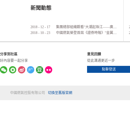
新聞動態
2018
-
12
-
17
集團總部組織觀看“大潮起珠江——廣東改革開放40周年展覽”活動
2018
-
10
-
23
中國燃氣榮登首屆《證券時報》“金翼獎”港股通公司價值實力榜
分享到社區
意見回饋
好內容要一起分享
從此溝通更近一步
點擊發送
中國燃氣控股有限公司
切換至舊版官網