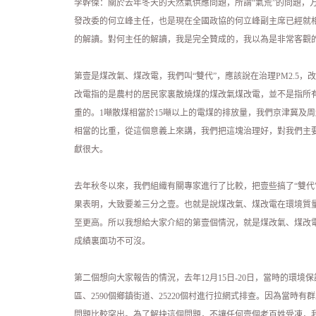
李幹傑：關於去年冬天的天然氣供應問題，所謂“氣荒”的問題，
發改委的何立峰主任，也是現在全國政協的何立峰副主席已經就
的解讀。對何主任的解讀，我是完全贊成的，我以為是非常客觀
第壹是煤改氣、煤改電，我們叫“雙代”，應該說在治理PM2.5
改電指的是農村的居民家裏散燒煤的煤改氣煤改電，並不是指所
重的。1噸散煤相當於15噸以上的電煤的排放量，我們京津冀及
相當的比重，從這個意義上來講，我們把這塊治理好，對我們主要
獻很大。
去年秋冬以來，我們組織有關專家進行了比較，把壹些搞了“雙代
果表明，大致要差三分之壹。也就是說煤改氣、煤改電在環境質量
至更高。所以我想給大家介紹的第壹個情況，就是煤改氣、煤改
成績裏面功不可沒。
第二個想向大家報告的情況，去年12月15日-20日，當時的環境保護
區、2590個鄉鎮街道、25220個村進行拉網式排查。因為當
問題比較突出。為了解抉這個問題，不讓任何壹個老百姓受凍，