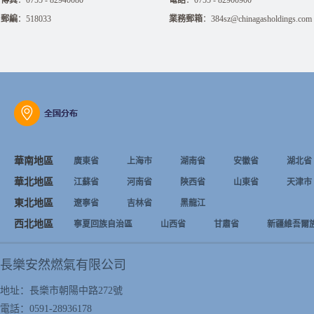
傳真
：0755 - 82940080
電話
：0755 - 82900900
郵編
：518033
業務郵箱
：384sz@chinagasholdings.com
華南地區
廣東省
上海市
湖南省
安徽省
湖北省
華北地區
江蘇省
河南省
陝西省
山東省
天津市
東北地區
遼寧省
吉林省
黑龍江
西北地區
寧夏回族自治區
山西省
甘肅省
新疆維吾爾
長樂安然燃氣有限公司
地址：長樂市朝陽中路272號
電話：0591-28936178