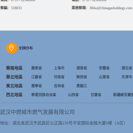
傳真
：0755 - 82940080
電話
：0755 - 82900900
郵編
：518033
業務郵箱
：384sz@chinagasholdings.com
華南地區
廣東省
上海市
湖南省
安徽省
湖北省
華北地區
江蘇省
河南省
陝西省
山東省
天津市
東北地區
遼寧省
吉林省
黑龍江
西北地區
寧夏回族自治區
山西省
甘肅省
新疆維吾爾
武汉中燃城市燃气发展有限公司
地址：湖北省武汉市武昌区公正路216号平安国际金融大厦6楼（A区）