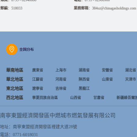
傳真
：0755 - 82940080
電話
：0755 - 82900900
郵編
：518033
業務郵箱
：384sz@chinagasholdings.com
華南地區
廣東省
上海市
湖南省
安徽省
湖北省
華北地區
江蘇省
河南省
陝西省
山東省
天津市
東北地區
遼寧省
吉林省
黑龍江
西北地區
寧夏回族自治區
山西省
甘肅省
新疆維吾爾
南寧東盟經濟開發區中燃城市燃氣發展有限公司
地址：南寧東盟經濟開發區裡建大道28號
電話：0771-6018031