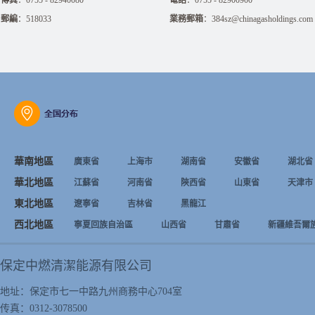
傳真
：0755 - 82940080
電話
：0755 - 82900900
郵編
：518033
業務郵箱
：384sz@chinagasholdings.com
華南地區
廣東省
上海市
湖南省
安徽省
湖北省
華北地區
江蘇省
河南省
陝西省
山東省
天津市
東北地區
遼寧省
吉林省
黑龍江
西北地區
寧夏回族自治區
山西省
甘肅省
新疆維吾爾
保定中燃清潔能源有限公司
地址：保定市七一中路九州商務中心704室
传真：0312-3078500