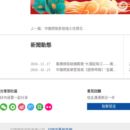
上一篇：
中國燃氣新晉瑞士信貸亞太區焦點股名單
新聞動態
2018
-
12
-
17
集團總部組織觀看“大潮起珠江——廣東改革開放40周年展覽”活動
2018
-
10
-
23
中國燃氣榮登首屆《證券時報》“金翼獎”港股通公司價值實力榜
分享到社區
意見回饋
好內容要一起分享
從此溝通更近一步
點擊發送
中國燃氣控股有限公司
切換至舊版官網