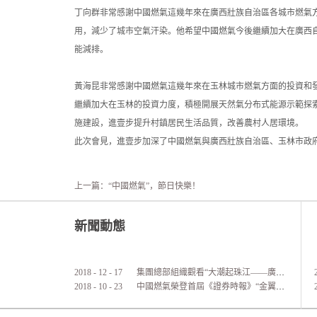
丁向群非常感謝中國燃氣這幾年來在廣西壯族自治區各城市燃氣
用，減少了城市空氣汗染。他希望中國燃氣今後繼續加大在廣西
能減排。
黃海昆非常感謝中國燃氣這幾年來在玉林城市燃氣方面的投資和
繼續加大在玉林的投資力度，積極開展天然氣分布式能源示範探
施建設，進壹步提升村鎮居民生活品質，改善農村人居環境。
此次會見，進壹步加深了中國燃氣與廣西壯族自治區、玉林市政
上一篇：
“中國燃氣”，節日快樂！
新聞動態
2018
-
12
-
17
集團總部組織觀看“大潮起珠江——廣東改革開放40周年展覽”活動
2018
-
10
-
23
中國燃氣榮登首屆《證券時報》“金翼獎”港股通公司價值實力榜