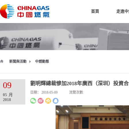
首頁
走進中
新聞與活動
中燃動態
09
劉明輝總裁慘加2018年廣西（深圳）投資
日期：
2018-05-09
流覽次數:
05
月
2018