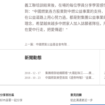
義工聯培訓結束後，在場的每位學員分享學習感
到：“中國燃氣各方股東對中燃公益事業的支持
在公益道路上用心努力過，都是對集團公益事業
理念，希望越來越多中燃家人加入誌願者隊伍，
在愛中行走，把愛傳遞！”
上一篇：
中國燃氣公益基金會有限公司李晶主席率領中國燃氣隊伍參加香港公益金“港島、九龍區百
新聞動態
2018
-
12
-
17
集團總部組織觀看“大潮起珠江——廣東改革開放40周年展覽”活動
2018
-
10
-
23
中國燃氣榮登首屆《證券時報》“金翼獎”港股通公司價值實力榜
分享到社區
意見回饋
好內容要一起分享
從此溝通更近一步