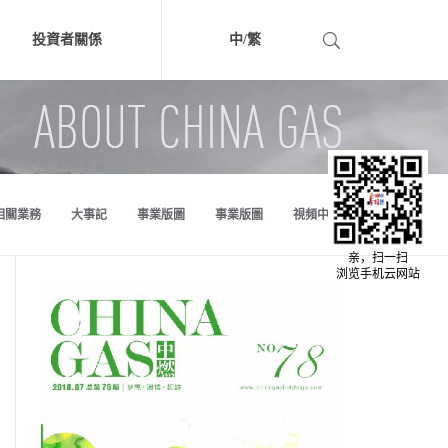
投資者關係
中/
繁
中文版
繁体版
相關業務
大事記
事業版圖
事業版圖
視頻中心
亲，扫一扫
浏览手机云网站