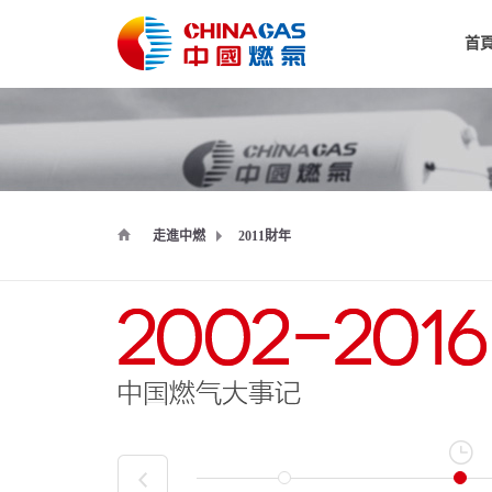
首
走進中燃
2011財年