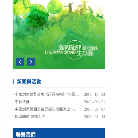
14財年
2015財年
2016財年
新聞與活動
·
中國燃氣榮登首屆《證券時報》“金翼獎”港股通公司價值實力榜
2018
-
10
-
23
·
中秋致辭
2018
-
09
-
21
·
中國燃氣第四次榮登福布斯亞洲上市公司50強榜單
2018
-
09
-
07
·
傳遞關愛 燃情人間
2018
-
08
-
13
·
高溫下的送氣工每天送氣四五十瓶 最遠送梁子湖最高扛12樓
2018
-
07
-
27
·
中燃集團總部員工2018年徒步競賽：健康生活 快樂工作
2018
-
07
-
23
聯繫我們