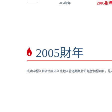
2005財
2004財年
2005財年
成功中標江蘇省南京市江北地區管道燃氣特許經營招標項目，是