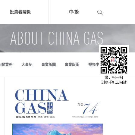
投資者關係
中/
繁
中文版
繁体版
相關業務
大事記
事業版圖
事業版圖
視頻中心
亲，扫一扫
浏览手机云网站