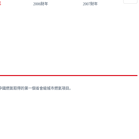
年
2006財年
2007財年
20
中國燃氣取得的第一個省會級城市燃氣項目。