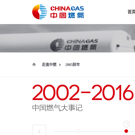
首
走進中燃
2005財年