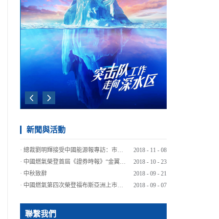
08財年
2009財年
2010財年
新聞與活動
·
總裁劉明輝接受中國能源報專訪：市場化是推進天然氣發展的最大動力
2018
-
11
-
08
·
中國燃氣榮登首屆《證券時報》“金翼獎”港股通公司價值實力榜
2018
-
10
-
23
·
中秋致辭
2018
-
09
-
21
·
中國燃氣第四次榮登福布斯亞洲上市公司50強榜單
2018
-
09
-
07
·
傳遞關愛 燃情人間
2018
-
08
-
13
·
高溫下的送氣工每天送氣四五十瓶 最遠送梁子湖最高扛12樓
2018
-
07
-
27
聯繫我們